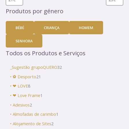
Produtos por género
BÉBÉ
CRIANÇA
HOMEM
SENHORA
Todos os Produtos e Serviços
_Sugestão grupoQUERO
32
• ⚽ Desporto
21
• ❤ LOVE
8
• ❤ Love Frame
1
• Adesivos
2
• Almofadas de carimbo
1
• Alojamento de Sites
2