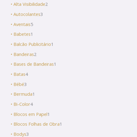
• Alta Visibilidade
2
• Autocolantes
3
• Aventais
5
• Babetes
1
• Balcão Publicitário
1
• Bandeiras
2
• Bases de Bandeiras
1
• Batas
4
• Bébé
3
• Bermuda
1
• Bi-Color
4
• Blocos em Papel
1
• Blocos Folhas de Obra
1
• Bodys
3