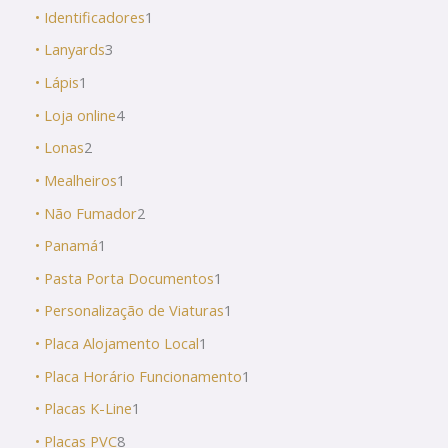
• Identificadores
1
• Lanyards
3
• Lápis
1
• Loja online
4
• Lonas
2
• Mealheiros
1
• Não Fumador
2
• Panamá
1
• Pasta Porta Documentos
1
• Personalização de Viaturas
1
• Placa Alojamento Local
1
• Placa Horário Funcionamento
1
• Placas K-Line
1
• Placas PVC
8