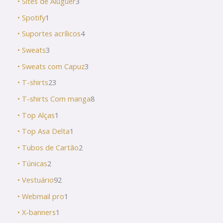
• Sites de Aluguer
3
• Spotify
1
• Suportes acrílicos
4
• Sweats
3
• Sweats com Capuz
3
• T-shirts
23
• T-shirts Com manga
8
• Top Alças
1
• Top Asa Delta
1
• Tubos de Cartão
2
• Túnicas
2
• Vestuário
92
• Webmail pro
1
• X-banners
1