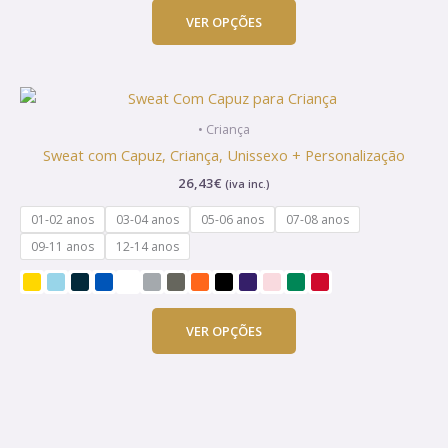
chosen
VER OPÇÕES
on
the
product
This
page
product
• Criança
has
Sweat com Capuz, Criança, Unissexo + Personalização
multiple
26,43
€
(iva inc.)
variants.
The
01-02 anos
03-04 anos
05-06 anos
07-08 anos
options
09-11 anos
12-14 anos
may
be
chosen
on
VER OPÇÕES
the
product
page