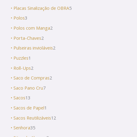
• Placas Sinalização de OBRA
5
• Polos
3
• Polos com Manga
2
• Porta-Chaves
2
• Pulseiras invioláveis
2
• Puzzles
1
• Roll-Ups
2
• Saco de Compras
2
• Saco Pano Cru
7
• Sacos
13
• Sacos de Papel
1
• Sacos Reutilizáveis
12
• Senhora
35