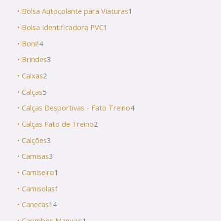
• Bolsa Autocolante para Viaturas
1
• Bolsa Identificadora PVC
1
• Boné
4
• Brindes
3
• Caixas
2
• Calças
5
• Calças Desportivas - Fato Treino
4
• Calças Fato de Treino
2
• Calções
3
• Camisas
3
• Camiseiro
1
• Camisolas
1
• Canecas
14
• Carimbos Manuais
1