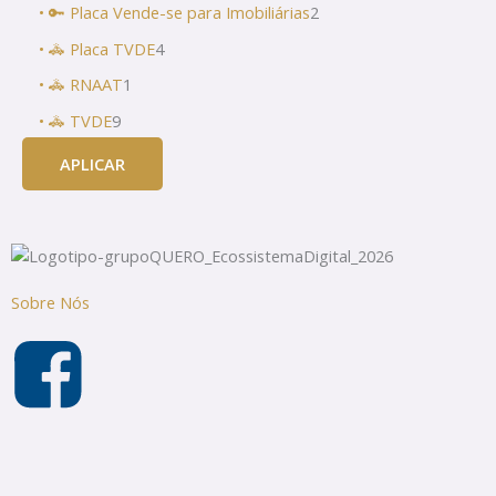
• 🔑 Placa Vende-se para Imobiliárias
2
• 🚓 Placa TVDE
4
• 🚓 RNAAT
1
• 🚓 TVDE
9
APLICAR
Sobre Nós