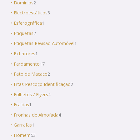
• Domínios
2
• Electroestáticos
3
• Esferográfica
1
• Etiquetas
2
• Etiquetas Revisão Automóvel
1
• Extintores
1
• Fardamento
17
• Fato de Macaco
2
• Fitas Pescoço Identificação
2
• Folhetos / Flyers
4
• Fraldas
1
• Fronhas de Almofada
4
• Garrafas
1
• Homem
53