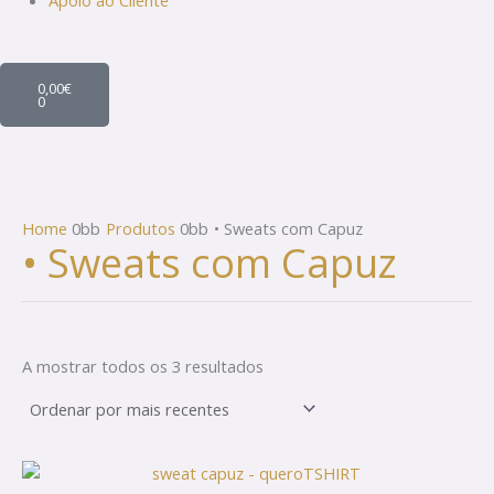
Apoio ao Cliente
Cart
0,00
€
0
Home
Produtos
• Sweats com Capuz
• Sweats com Capuz
A mostrar todos os 3 resultados
This