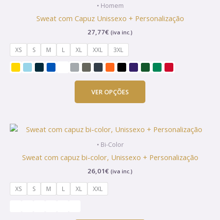
product
• Homem
has
Sweat com Capuz Unissexo + Personalização
multiple
27,77
€
(iva inc.)
variants.
The
XS
S
M
L
XL
XXL
3XL
options
may
be
chosen
VER OPÇÕES
on
the
product
This
page
product
• Bi-Color
has
Sweat com capuz bi-color, Unissexo + Personalização
multiple
26,01
€
(iva inc.)
variants.
The
XS
S
M
L
XL
XXL
options
may
be