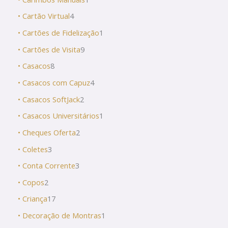
• Cartão Virtual
4
• Cartões de Fidelização
1
• Cartões de Visita
9
• Casacos
8
• Casacos com Capuz
4
• Casacos SoftJack
2
• Casacos Universitários
1
• Cheques Oferta
2
• Coletes
3
• Conta Corrente
3
• Copos
2
• Criança
17
• Decoração de Montras
1