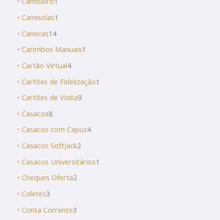
• Camiseiro
1
• Camisolas
1
• Canecas
14
• Carimbos Manuais
1
• Cartão Virtual
4
• Cartões de Fidelização
1
• Cartões de Visita
9
• Casacos
8
• Casacos com Capuz
4
• Casacos SoftJack
2
• Casacos Universitários
1
• Cheques Oferta
2
• Coletes
3
• Conta Corrente
3