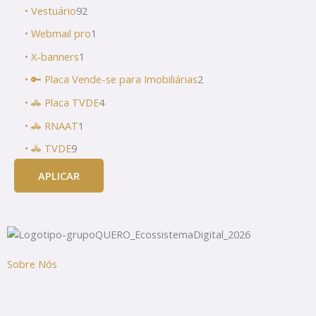
• Vestuário
92
• Webmail pro
1
• X-banners
1
• 🔑 Placa Vende-se para Imobiliárias
2
• 🚓 Placa TVDE
4
• 🚓 RNAAT
1
• 🚓 TVDE
9
APLICAR
Sobre Nós