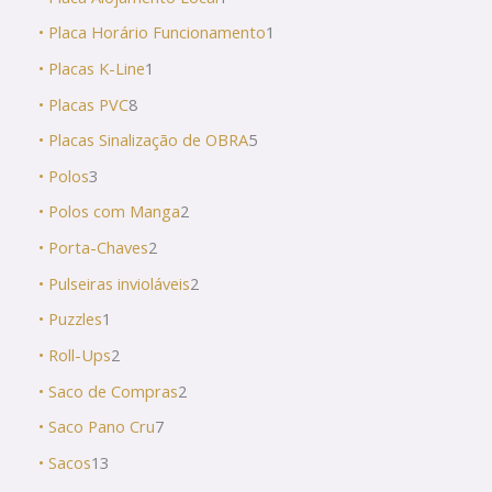
• Placa Horário Funcionamento
1
• Placas K-Line
1
• Placas PVC
8
• Placas Sinalização de OBRA
5
• Polos
3
• Polos com Manga
2
• Porta-Chaves
2
• Pulseiras invioláveis
2
• Puzzles
1
• Roll-Ups
2
• Saco de Compras
2
• Saco Pano Cru
7
• Sacos
13