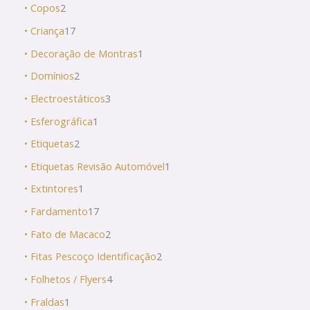
• Copos
2
• Criança
17
• Decoração de Montras
1
• Domínios
2
• Electroestáticos
3
• Esferográfica
1
• Etiquetas
2
• Etiquetas Revisão Automóvel
1
• Extintores
1
• Fardamento
17
• Fato de Macaco
2
• Fitas Pescoço Identificação
2
• Folhetos / Flyers
4
• Fraldas
1