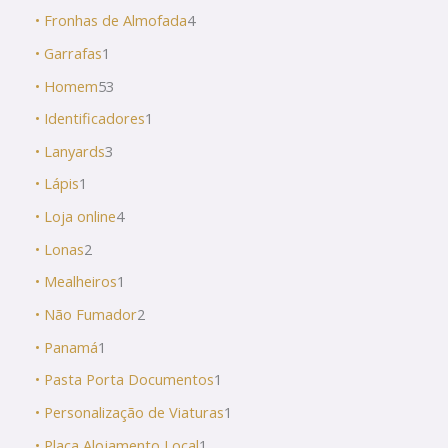
• Fronhas de Almofada
4
• Garrafas
1
• Homem
53
• Identificadores
1
• Lanyards
3
• Lápis
1
• Loja online
4
• Lonas
2
• Mealheiros
1
• Não Fumador
2
• Panamá
1
• Pasta Porta Documentos
1
• Personalização de Viaturas
1
• Placa Alojamento Local
1