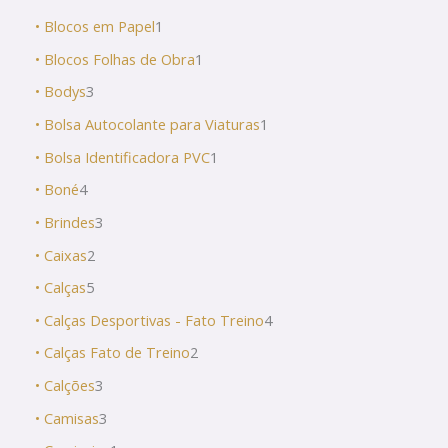
• Blocos em Papel
1
• Blocos Folhas de Obra
1
• Bodys
3
• Bolsa Autocolante para Viaturas
1
• Bolsa Identificadora PVC
1
• Boné
4
• Brindes
3
• Caixas
2
• Calças
5
• Calças Desportivas - Fato Treino
4
• Calças Fato de Treino
2
• Calções
3
• Camisas
3