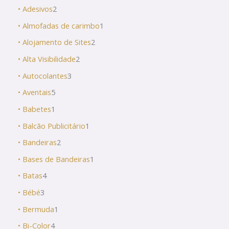
• Adesivos
2
• Almofadas de carimbo
1
• Alojamento de Sites
2
• Alta Visibilidade
2
• Autocolantes
3
• Aventais
5
• Babetes
1
• Balcão Publicitário
1
• Bandeiras
2
• Bases de Bandeiras
1
• Batas
4
• Bébé
3
• Bermuda
1
• Bi-Color
4