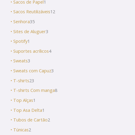
• Sacos de Papel
1
• Sacos Reutilizáveis
12
• Senhora
35
• Sites de Aluguer
3
• Spotify
1
• Suportes acrílicos
4
• Sweats
3
• Sweats com Capuz
3
• T-shirts
23
• T-shirts Com manga
8
• Top Alças
1
• Top Asa Delta
1
• Tubos de Cartão
2
• Túnicas
2