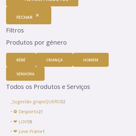
FECHAR
Filtros
Produtos por género
BÉBÉ
CRIANÇA
HOMEM
SENHORA
Todos os Produtos e Serviços
_Sugestão grupoQUERO
32
• ⚽ Desporto
21
• ❤ LOVE
8
• ❤ Love Frame
1