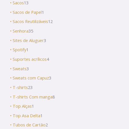
• Sacos
13
• Sacos de Papel
1
• Sacos Reutilizáveis
12
• Senhora
35
• Sites de Aluguer
3
• Spotify
1
• Suportes acrílicos
4
• Sweats
3
• Sweats com Capuz
3
• T-shirts
23
• T-shirts Com manga
8
• Top Alças
1
• Top Asa Delta
1
• Tubos de Cartão
2