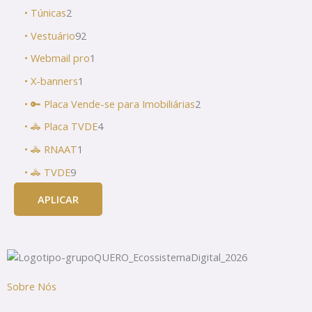
• Túnicas
2
• Vestuário
92
• Webmail pro
1
• X-banners
1
• 🔑 Placa Vende-se para Imobiliárias
2
• 🚓 Placa TVDE
4
• 🚓 RNAAT
1
• 🚓 TVDE
9
APLICAR
Sobre Nós