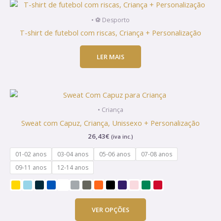
• ⚽ Desporto
T-shirt de futebol com riscas, Criança + Personalização
LER MAIS
This
product
• Criança
has
Sweat com Capuz, Criança, Unissexo + Personalização
multiple
26,43
€
(iva inc.)
variants.
The
01-02 anos
03-04 anos
05-06 anos
07-08 anos
options
09-11 anos
12-14 anos
may
be
chosen
on
VER OPÇÕES
the