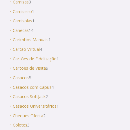
• Camisas
3
• Camiseiro
1
• Camisolas
1
• Canecas
14
• Carimbos Manuais
1
• Cartão Virtual
4
• Cartões de Fidelização
1
• Cartões de Visita
9
• Casacos
8
• Casacos com Capuz
4
• Casacos SoftJack
2
• Casacos Universitários
1
• Cheques Oferta
2
• Coletes
3