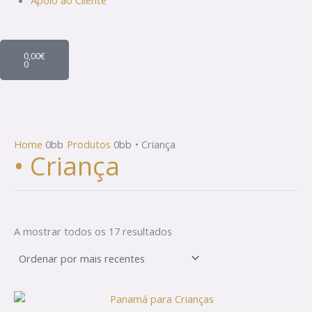
Apoio ao Cliente
Cart
0,00
€
0
Home
Produtos
• Criança
• Criança
A mostrar todos os 17 resultados
This