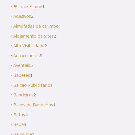
• ❤ Love Frame
1
• Adesivos
2
• Almofadas de carimbo
1
• Alojamento de Sites
2
• Alta Visibilidade
2
• Autocolantes
3
• Aventais
5
• Babetes
1
• Balcão Publicitário
1
• Bandeiras
2
• Bases de Bandeiras
1
• Batas
4
• Bébé
3
• Bermuda
1