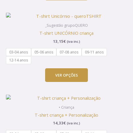
on
the
This
product
product
page
_Sugestão grupoQUERO
has
T-shirt UNICÓRNIO criança
multiple
13,15
€
(iva inc.)
variants.
The
03-04 anos
05-06 anos
07-08 anos
09-11 anos
options
12-14 anos
may
be
VER OPÇÕES
chosen
on
the
This
product
product
page
• Criança
has
T-shirt criança + Personalização
multiple
14,33
€
(iva inc.)
variants.
The