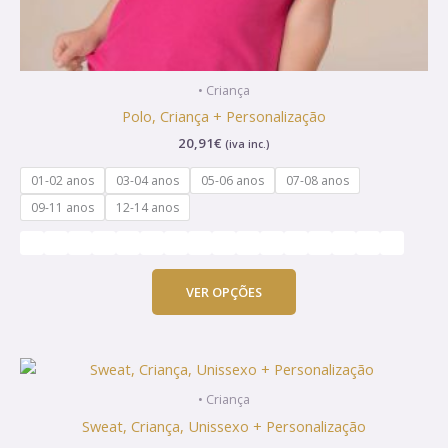
on
the
product
page
• Criança
Polo, Criança + Personalização
20,91
€
(iva inc.)
01-02 anos
03-04 anos
05-06 anos
07-08 anos
09-11 anos
12-14 anos
VER OPÇÕES
This
product
• Criança
has
Sweat, Criança, Unissexo + Personalização
multiple