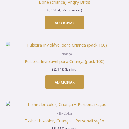
Boné (criança) Angry Birds
6,15€.
4,55€.
6,15
€
4,55
€
(iva inc.)
ADICIONAR
• Criança
Pulseira Inviolável para Criança (pack 100)
22,14
€
(iva inc.)
ADICIONAR
This
product
• Bi-Color
has
T-shirt bi-color, Criança + Personalização
multiple
18,45
€
(iva inc.)