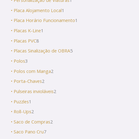
• Personalização de Viaturas
1
• Placa Alojamento Local
1
• Placa Horário Funcionamento
1
• Placas K-Line
1
• Placas PVC
8
• Placas Sinalização de OBRA
5
• Polos
3
• Polos com Manga
2
• Porta-Chaves
2
• Pulseiras invioláveis
2
• Puzzles
1
• Roll-Ups
2
• Saco de Compras
2
• Saco Pano Cru
7