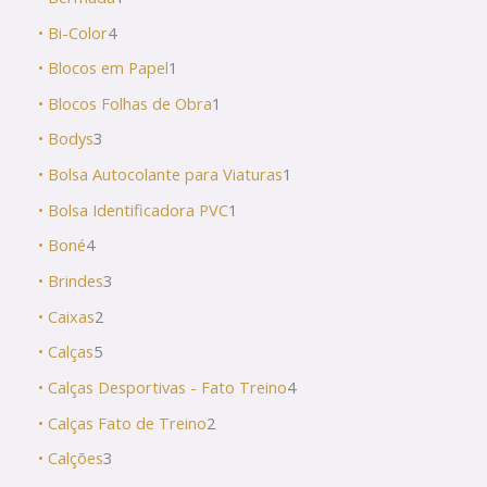
• Bi-Color
4
• Blocos em Papel
1
• Blocos Folhas de Obra
1
• Bodys
3
• Bolsa Autocolante para Viaturas
1
• Bolsa Identificadora PVC
1
• Boné
4
• Brindes
3
• Caixas
2
• Calças
5
• Calças Desportivas - Fato Treino
4
• Calças Fato de Treino
2
• Calções
3