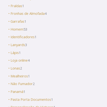
• Fraldas
1
• Fronhas de Almofada
4
• Garrafas
1
• Homem
53
• Identificadores
1
• Lanyards
3
• Lápis
1
• Loja online
4
• Lonas
2
• Mealheiros
1
• Não Fumador
2
• Panamá
1
• Pasta Porta Documentos
1