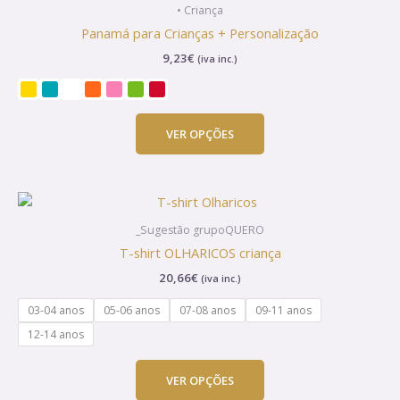
product
• Criança
has
Panamá para Crianças + Personalização
multiple
9,23
€
(iva inc.)
variants.
The
options
may
VER OPÇÕES
be
chosen
on
This
the
product
product
_Sugestão grupoQUERO
has
page
T-shirt OLHARICOS criança
multiple
20,66
€
(iva inc.)
variants.
The
03-04 anos
05-06 anos
07-08 anos
09-11 anos
options
12-14 anos
may
be
VER OPÇÕES
chosen