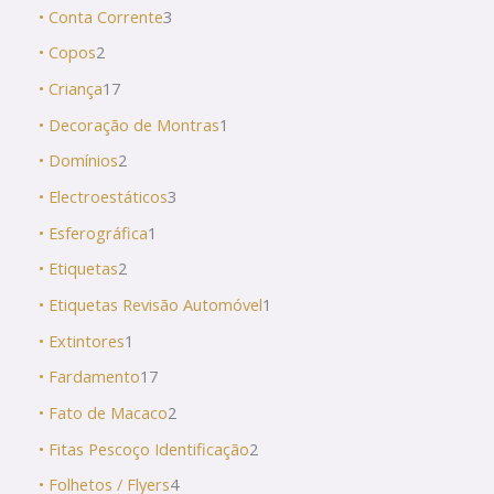
• Conta Corrente
3
• Copos
2
• Criança
17
• Decoração de Montras
1
• Domínios
2
• Electroestáticos
3
• Esferográfica
1
• Etiquetas
2
• Etiquetas Revisão Automóvel
1
• Extintores
1
• Fardamento
17
• Fato de Macaco
2
• Fitas Pescoço Identificação
2
• Folhetos / Flyers
4