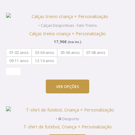
product
page
This
product
• Calças Desportivas - Fato Treino
has
Calças treino criança + Personalização
multiple
17,96
€
(iva inc.)
variants.
The
01-02 anos
03-04 anos
05-06 anos
07-08 anos
options
09-11 anos
12-14 anos
may
be
chosen
on
VER OPÇÕES
the
product
page
• ⚽ Desporto
T-shirt de futebol, Criança + Personalização