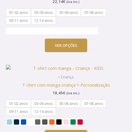
22,14
€
(iva inc.)
variants.
The
01-02 anos
03-04 anos
05-06 anos
07-08 anos
options
09-11 anos
12-14 anos
may
be
chosen
on
VER OPÇÕES
the
product
page
This
product
• Criança
has
T-shirt com manga criança + Personalização
multiple
18,45
€
(iva inc.)
variants.
The
01-02 anos
03-04 anos
05-06 anos
07-08 anos
options
09-11 anos
12-14 anos
may
be
chosen