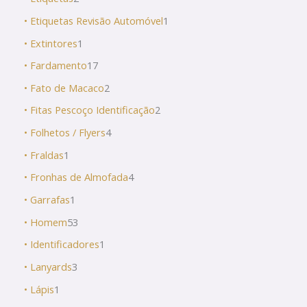
• Etiquetas Revisão Automóvel
1
• Extintores
1
• Fardamento
17
• Fato de Macaco
2
• Fitas Pescoço Identificação
2
• Folhetos / Flyers
4
• Fraldas
1
• Fronhas de Almofada
4
• Garrafas
1
• Homem
53
• Identificadores
1
• Lanyards
3
• Lápis
1