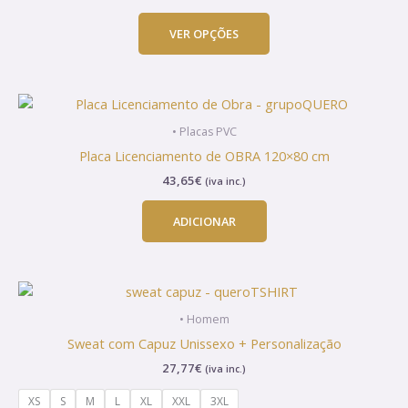
be
chosen
VER OPÇÕES
on
the
product
page
• Placas PVC
Placa Licenciamento de OBRA 120×80 cm
43,65
€
(iva inc.)
ADICIONAR
This
product
• Homem
has
Sweat com Capuz Unissexo + Personalização
multiple
27,77
€
(iva inc.)
variants.
The
XS
S
M
L
XL
XXL
3XL