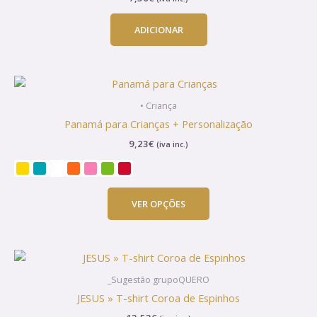
ADICIONAR
This
product
• Criança
has
Panamá para Crianças + Personalização
multiple
9,23
€
(iva inc.)
variants.
The
options
may
VER OPÇÕES
be
chosen
on
This
the
product
product
_Sugestão grupoQUERO
has
page
JESUS » T-shirt Coroa de Espinhos
multiple