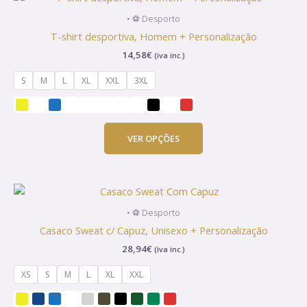
product
• ⚽ Desporto
has
T-shirt desportiva, Homem + Personalização
multiple
14,58
€
(iva inc.)
variants.
The
S
M
L
XL
XXL
3XL
options
may
be
chosen
VER OPÇÕES
on
the
product
This
page
product
• ⚽ Desporto
has
Casaco Sweat c/ Capuz, Unisexo + Personalização
multiple
28,94
€
(iva inc.)
variants.
The
XS
S
M
L
XL
XXL
options
may