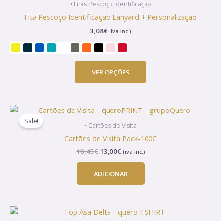
• Fitas Pescoço Identificação
has
Fita Pescoço Identificação Lanyard + Personalização
multiple
3,08
€
(iva inc.)
variants.
The
options
may
VER OPÇÕES
be
chosen
on
O
O
the
preço
preço
Sale!
product
original
atual
• Cartões de Visita
era:
é:
page
Cartões de Visita Pack-100C
18,45€.
13,00€.
18,45
€
13,00
€
(iva inc.)
ADICIONAR
This