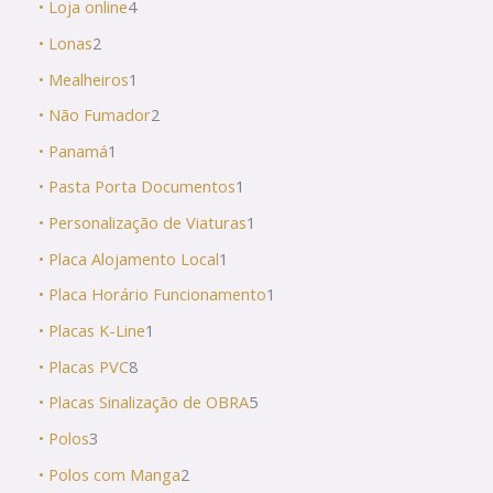
• Loja online
4
• Lonas
2
• Mealheiros
1
• Não Fumador
2
• Panamá
1
• Pasta Porta Documentos
1
• Personalização de Viaturas
1
• Placa Alojamento Local
1
• Placa Horário Funcionamento
1
• Placas K-Line
1
• Placas PVC
8
• Placas Sinalização de OBRA
5
• Polos
3
• Polos com Manga
2