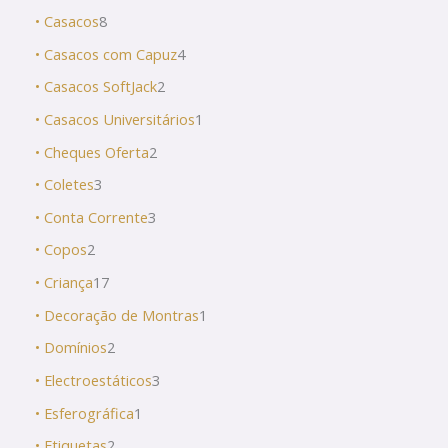
• Casacos
8
• Casacos com Capuz
4
• Casacos SoftJack
2
• Casacos Universitários
1
• Cheques Oferta
2
• Coletes
3
• Conta Corrente
3
• Copos
2
• Criança
17
• Decoração de Montras
1
• Domínios
2
• Electroestáticos
3
• Esferográfica
1
• Etiquetas
2