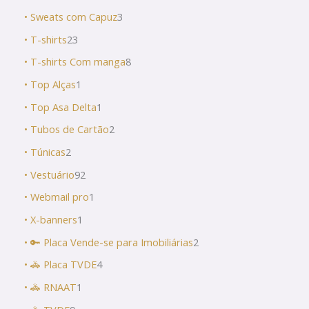
• Sweats com Capuz
3
• T-shirts
23
• T-shirts Com manga
8
• Top Alças
1
• Top Asa Delta
1
• Tubos de Cartão
2
• Túnicas
2
• Vestuário
92
• Webmail pro
1
• X-banners
1
• 🔑 Placa Vende-se para Imobiliárias
2
• 🚓 Placa TVDE
4
• 🚓 RNAAT
1