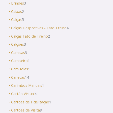
• Brindes
3
• Caixas
2
• Calças
5
• Calças Desportivas - Fato Treino
4
• Calças Fato de Treino
2
• Calções
3
• Camisas
3
• Camiseiro
1
• Camisolas
1
• Canecas
14
• Carimbos Manuais
1
• Cartão Virtual
4
• Cartões de Fidelização
1
• Cartões de Visita
9