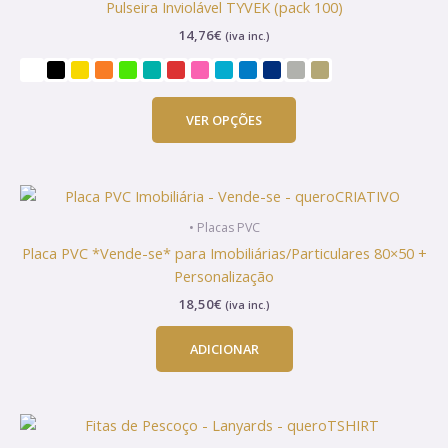
Pulseira Inviolável TYVEK (pack 100)
multiple
14,76
€
(iva inc.)
variants.
The
options
may
VER OPÇÕES
be
chosen
on
the
product
• Placas PVC
page
Placa PVC *Vende-se* para Imobiliárias/Particulares 80×50 +
Personalização
18,50
€
(iva inc.)
ADICIONAR
This
product