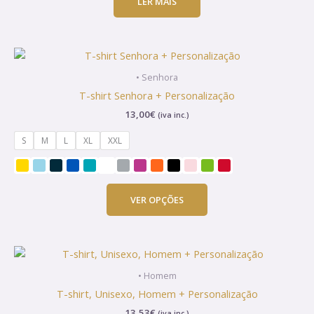
LER MAIS
This
product
• Senhora
has
T-shirt Senhora + Personalização
multiple
13,00
€
(iva inc.)
variants.
The
S
M
L
XL
XXL
options
may
be
chosen
VER OPÇÕES
on
the
product
This
page
product
• Homem
has
T-shirt, Unisexo, Homem + Personalização
multiple
13,53
€
(iva inc.)