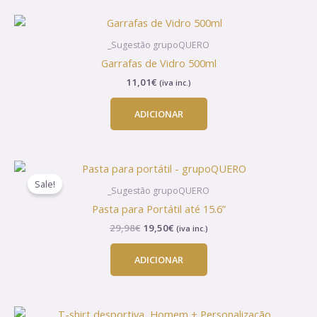
the
product
page
_Sugestão grupoQUERO
Garrafas de Vidro 500ml
11,01
€
(iva inc.)
ADICIONAR
O
O
preço
preço
Sale!
original
atual
_Sugestão grupoQUERO
era:
é:
Pasta para Portátil até 15.6”
29,98€.
19,50€.
29,98
€
19,50
€
(iva inc.)
ADICIONAR
This