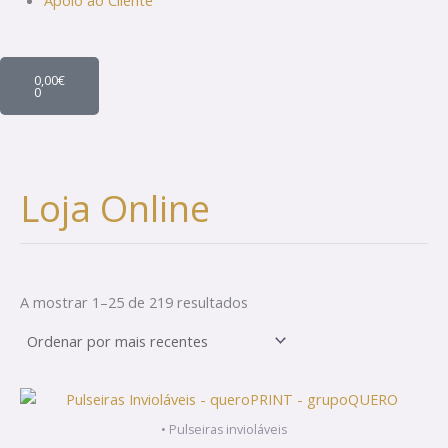
Apoio ao Cliente
Cart
0,00
€
0
Loja Online
A mostrar 1–25 de 219 resultados
This
product
• Pulseiras invioláveis
has