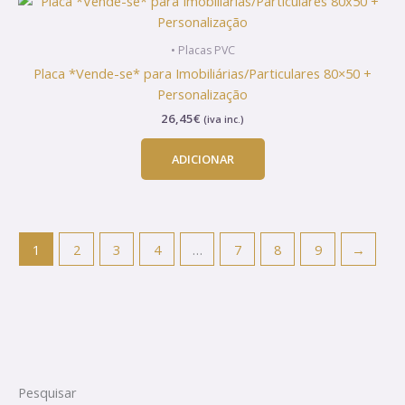
• Placas PVC
Placa *Vende-se* para Imobiliárias/Particulares 80×50 +
Personalização
26,45
€
(iva inc.)
ADICIONAR
1
2
3
4
…
7
8
9
→
Pesquisar