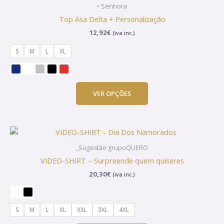
product
• Senhora
has
Top Asa Delta + Personalização
multiple
12,92
€
(iva inc.)
variants.
The
S
M
L
XL
options
may
be
chosen
VER OPÇÕES
on
the
product
This
page
product
_Sugestão grupoQUERO
has
VIDEO-SHIRT – Surpreende quem quiseres
multiple
20,30
€
(iva inc.)
variants.
The
options
S
M
L
XL
XXL
3XL
4XL
may
be