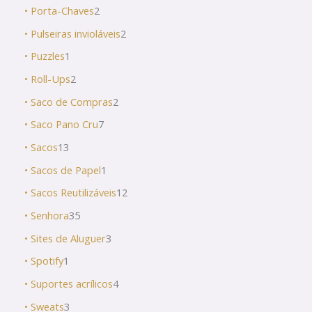
• Porta-Chaves
2
• Pulseiras invioláveis
2
• Puzzles
1
• Roll-Ups
2
• Saco de Compras
2
• Saco Pano Cru
7
• Sacos
13
• Sacos de Papel
1
• Sacos Reutilizáveis
12
• Senhora
35
• Sites de Aluguer
3
• Spotify
1
• Suportes acrílicos
4
• Sweats
3