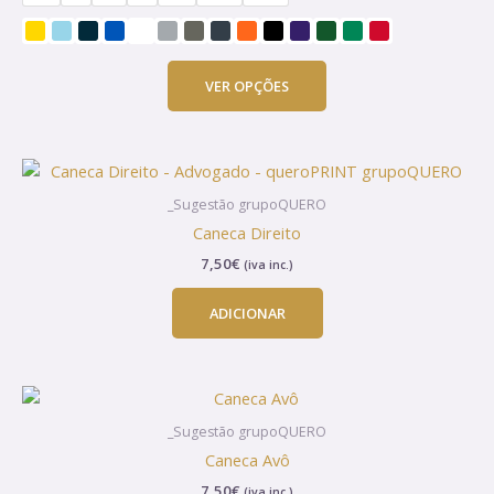
options
may
be
chosen
VER OPÇÕES
on
the
product
page
_Sugestão grupoQUERO
Caneca Direito
7,50
€
(iva inc.)
ADICIONAR
_Sugestão grupoQUERO
Caneca Avô
7,50
€
(iva inc.)