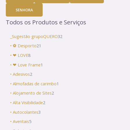
SENHORA
Todos os Produtos e Serviços
_Sugestão grupoQUERO
32
• ⚽ Desporto
21
• ❤ LOVE
8
• ❤ Love Frame
1
• Adesivos
2
• Almofadas de carimbo
1
• Alojamento de Sites
2
• Alta Visibilidade
2
• Autocolantes
3
• Aventais
5