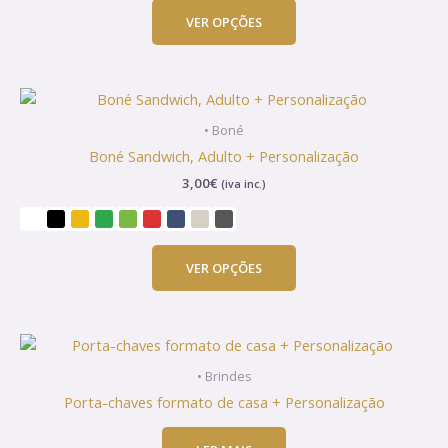
chosen
VER OPÇÕES
on
the
product
This
page
product
• Boné
has
Boné Sandwich, Adulto + Personalização
multiple
3,00
€
(iva inc.)
variants.
The
options
may
VER OPÇÕES
be
chosen
on
the
product
• Brindes
page
Porta-chaves formato de casa + Personalização