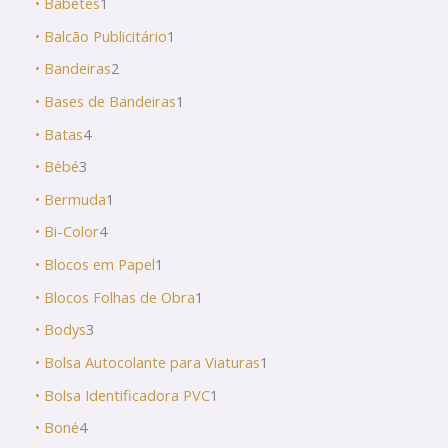
• Babetes
1
• Balcão Publicitário
1
• Bandeiras
2
• Bases de Bandeiras
1
• Batas
4
• Bébé
3
• Bermuda
1
• Bi-Color
4
• Blocos em Papel
1
• Blocos Folhas de Obra
1
• Bodys
3
• Bolsa Autocolante para Viaturas
1
• Bolsa Identificadora PVC
1
• Boné
4