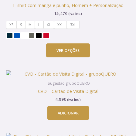
has
T-shirt com manga e punho, Homem + Personalização
multiple
15,47
€
(iva inc.)
variants.
The
XS
S
M
L
XL
XXL
3XL
options
may
be
chosen
VER OPÇÕES
on
the
product
page
_Sugestão grupoQUERO
CVD – Cartão de Visita Digital
4,99
€
(iva inc.)
ADICIONAR