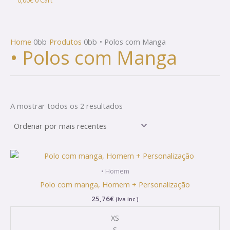
0,00
€
0
Cart
Home
Produtos
• Polos com Manga
• Polos com Manga
A mostrar todos os 2 resultados
This
product
• Homem
has
Polo com manga, Homem + Personalização
multiple
25,76
€
(iva inc.)
variants.
The
XS
options
S