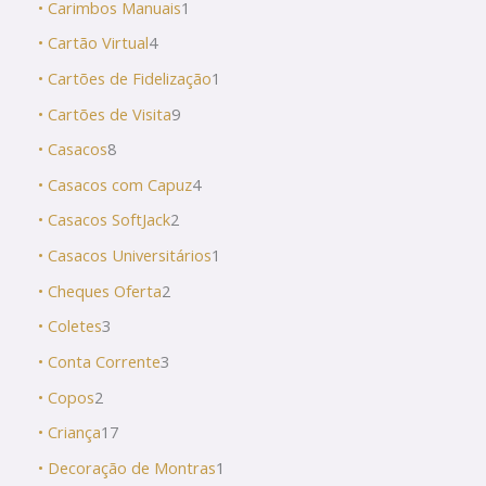
• Carimbos Manuais
1
• Cartão Virtual
4
• Cartões de Fidelização
1
• Cartões de Visita
9
• Casacos
8
• Casacos com Capuz
4
• Casacos SoftJack
2
• Casacos Universitários
1
• Cheques Oferta
2
• Coletes
3
• Conta Corrente
3
• Copos
2
• Criança
17
• Decoração de Montras
1