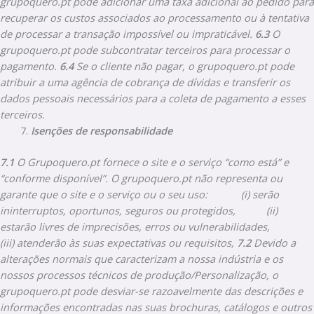
grupoquero.pt pode adicionar uma taxa adicional ao pedido para
recuperar os custos associados ao processamento ou à tentativa
de processar a transação impossível ou impraticável.
6.3
O
grupoquero.pt pode subcontratar terceiros para processar o
pagamento.
6.4
Se o cliente não pagar, o grupoquero.pt pode
atribuir a uma agência de cobrança de dívidas e transferir os
dados pessoais necessários para a coleta de pagamento a esses
terceiros.
Isenções de responsabilidade
7.1
O Grupoquero.pt fornece o site e o serviço “como está” e
“conforme disponível”. O grupoquero.pt não representa ou
garante que o site e o serviço ou o seu uso:
(i) serão
ininterruptos, oportunos, seguros ou protegidos,
(ii)
estarão livres de imprecisões, erros ou vulnerabilidades,
(iii) atenderão às suas expectativas ou requisitos,
7.2
Devido a
alterações normais que caracterizam a nossa indústria e os
nossos processos técnicos de produção/Personalização, o
grupoquero.pt pode desviar-se razoavelmente das descrições e
informações encontradas nas suas brochuras, catálogos e outros