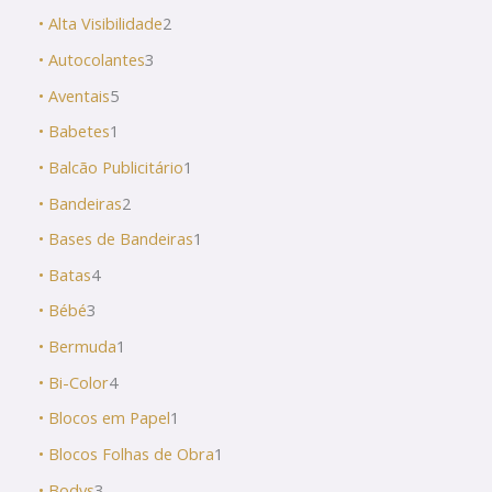
• Alta Visibilidade
2
• Autocolantes
3
• Aventais
5
• Babetes
1
• Balcão Publicitário
1
• Bandeiras
2
• Bases de Bandeiras
1
• Batas
4
• Bébé
3
• Bermuda
1
• Bi-Color
4
• Blocos em Papel
1
• Blocos Folhas de Obra
1
• Bodys
3