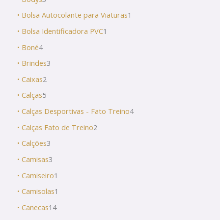
• Bolsa Autocolante para Viaturas
1
• Bolsa Identificadora PVC
1
• Boné
4
• Brindes
3
• Caixas
2
• Calças
5
• Calças Desportivas - Fato Treino
4
• Calças Fato de Treino
2
• Calções
3
• Camisas
3
• Camiseiro
1
• Camisolas
1
• Canecas
14