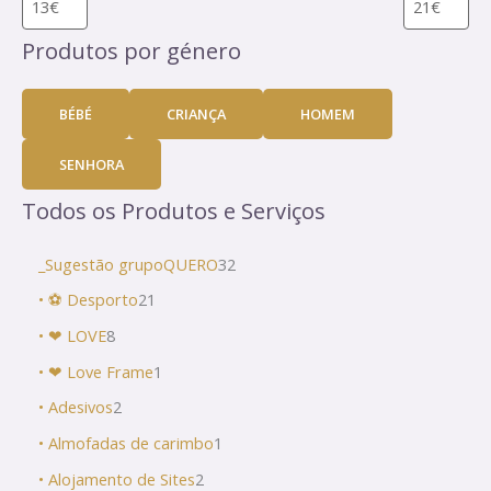
Produtos por género
BÉBÉ
CRIANÇA
HOMEM
SENHORA
Todos os Produtos e Serviços
_Sugestão grupoQUERO
32
• ⚽ Desporto
21
• ❤ LOVE
8
• ❤ Love Frame
1
• Adesivos
2
• Almofadas de carimbo
1
• Alojamento de Sites
2