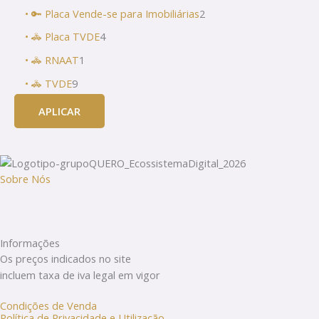
• 🔑 Placa Vende-se para Imobiliárias
2
• 🚓 Placa TVDE
4
• 🚓 RNAAT
1
• 🚓 TVDE
9
APLICAR
Sobre Nós
Informações
Os preços indicados no site
incluem taxa de iva legal em vigor
Condições de Venda
Política de Privacidade e Utilização