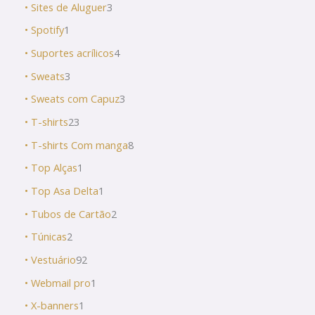
• Sites de Aluguer
3
• Spotify
1
• Suportes acrílicos
4
• Sweats
3
• Sweats com Capuz
3
• T-shirts
23
• T-shirts Com manga
8
• Top Alças
1
• Top Asa Delta
1
• Tubos de Cartão
2
• Túnicas
2
• Vestuário
92
• Webmail pro
1
• X-banners
1