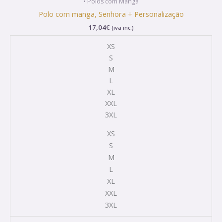
• Polos com Manga
has
Polo com manga, Senhora + Personalização
multiple
17,04
€
(iva inc.)
variants.
The
XS
options
S
may
M
be
L
chosen
XL
on
XXL
the
3XL
product
XS
page
S
M
L
XL
XXL
3XL