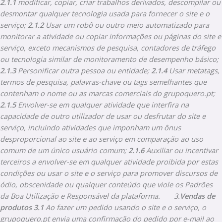
2.1.1
modificar, copiar, criar trabalhos derivados, descompilar ou
desmontar qualquer tecnologia usada para fornecer o site e o
serviço;
2.1.2
Usar um robô ou outro meio automatizado para
monitorar a atividade ou copiar informações ou páginas do site e
serviço, exceto mecanismos de pesquisa, contadores de tráfego
ou tecnologia similar de monitoramento de desempenho básico;
2.1.3
Personificar outra pessoa ou entidade;
2.1.4
Usar metatags,
termos de pesquisa, palavras-chave ou tags semelhantes que
contenham o nome ou as marcas comerciais do grupoquero.pt;
2.1.5
Envolver-se em qualquer atividade que interfira na
capacidade de outro utilizador de usar ou desfrutar do site e
serviço, incluindo atividades que imponham um ônus
desproporcional ao site e ao serviço em comparação ao uso
comum de um único usuário comum;
2.1.6
Auxiliar ou incentivar
terceiros a envolver-se em qualquer atividade proibida por estas
condições ou usar o site e o serviço para promover discursos de
ódio, obscenidade ou qualquer conteúdo que viole os Padrões
da Boa Utilização e Responsável da plataforma.
3.
Vendas de
produtos
3.1
Ao fazer um pedido usando o site e o serviço, o
grupoquero.pt envia uma confirmação do pedido por e-mail ao