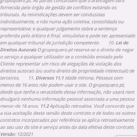
grupoquero.pt. As partes concordam que a arbitragem será
fornecida pelo órgão de gestão de conflitos evitando os
tribunais. As reivindicações devem ser conduzidas
individualmente, e não numa ação coletiva, consolidada ou
representativa; e qualquer julgamento sobre a sentença
proferida pelo árbitro é final, vinculativo e pode ser apresentado
em qualquer tribunal de jurisdição competente.
10.
Lei de
Direitos Autorais
O grupoquero.pt reserva-se o direito de negar
o serviço a qualquer utilizador se o conteúdo enviado pelo
Cliente representar um risco de alegações de violação dos
direitos autorais (ou outro direito de propriedade intelectual) de
terceiros.
11.
Diversos
11.1
Idade mínima. Pessoas com
menos de 16 anos não podem usar o site. O grupoquero.pt,
desde que tenha a veracidade dessa informação, não usará nem
divulgará nenhuma informação pessoal associada a uma pessoa
menor de 16 anos.
11.2
Aplicação retroativa. Você concorda que
a sua aceitação desta versão deste contrato e de todos os outros
contratos incorporados por referência se aplica retroativamente
ao seu uso do site e serviço antes da data efetiva deste contrato.
Versão:
12/2021