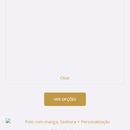
Clear
VER OPÇÕES
This
product