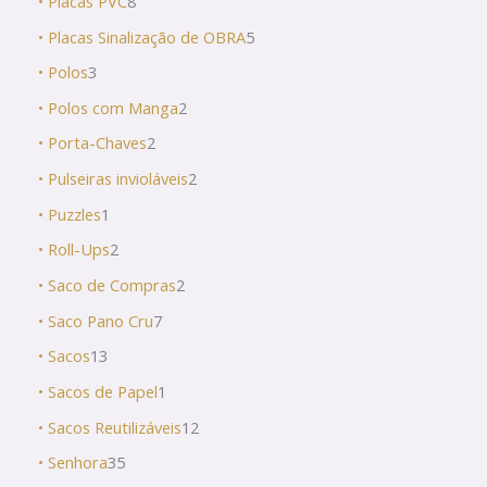
• Placas PVC
8
• Placas Sinalização de OBRA
5
• Polos
3
• Polos com Manga
2
• Porta-Chaves
2
• Pulseiras invioláveis
2
• Puzzles
1
• Roll-Ups
2
• Saco de Compras
2
• Saco Pano Cru
7
• Sacos
13
• Sacos de Papel
1
• Sacos Reutilizáveis
12
• Senhora
35