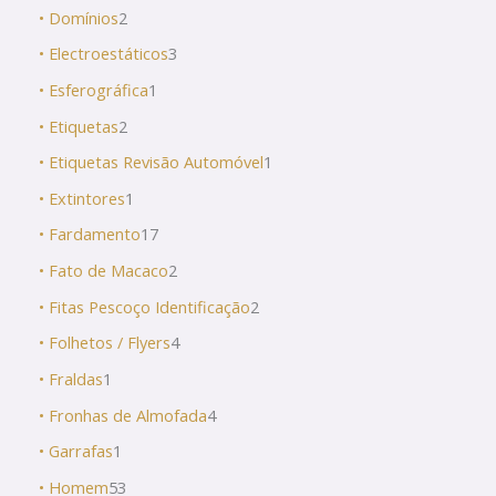
• Domínios
2
• Electroestáticos
3
• Esferográfica
1
• Etiquetas
2
• Etiquetas Revisão Automóvel
1
• Extintores
1
• Fardamento
17
• Fato de Macaco
2
• Fitas Pescoço Identificação
2
• Folhetos / Flyers
4
• Fraldas
1
• Fronhas de Almofada
4
• Garrafas
1
• Homem
53