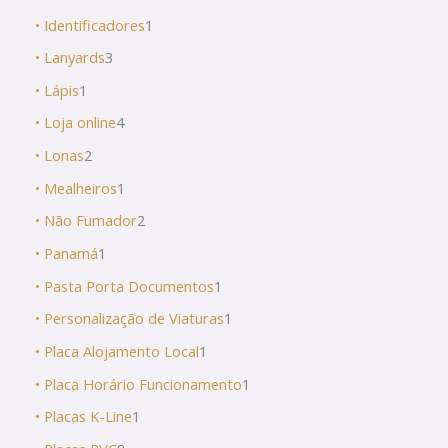
• Identificadores
1
• Lanyards
3
• Lápis
1
• Loja online
4
• Lonas
2
• Mealheiros
1
• Não Fumador
2
• Panamá
1
• Pasta Porta Documentos
1
• Personalização de Viaturas
1
• Placa Alojamento Local
1
• Placa Horário Funcionamento
1
• Placas K-Line
1