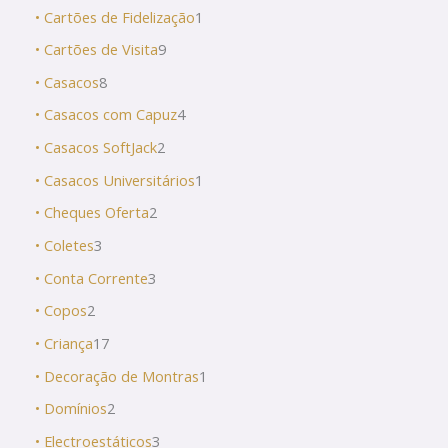
• Cartões de Fidelização
1
• Cartões de Visita
9
• Casacos
8
• Casacos com Capuz
4
• Casacos SoftJack
2
• Casacos Universitários
1
• Cheques Oferta
2
• Coletes
3
• Conta Corrente
3
• Copos
2
• Criança
17
• Decoração de Montras
1
• Domínios
2
• Electroestáticos
3