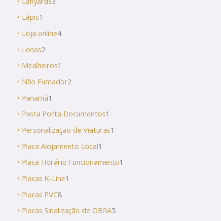
• Lanyards
3
• Lápis
1
• Loja online
4
• Lonas
2
• Mealheiros
1
• Não Fumador
2
• Panamá
1
• Pasta Porta Documentos
1
• Personalização de Viaturas
1
• Placa Alojamento Local
1
• Placa Horário Funcionamento
1
• Placas K-Line
1
• Placas PVC
8
• Placas Sinalização de OBRA
5