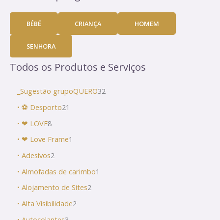
BÉBÉ
CRIANÇA
HOMEM
SENHORA
Todos os Produtos e Serviços
_Sugestão grupoQUERO
32
• ⚽ Desporto
21
• ❤ LOVE
8
• ❤ Love Frame
1
• Adesivos
2
• Almofadas de carimbo
1
• Alojamento de Sites
2
• Alta Visibilidade
2
• Autocolantes
3