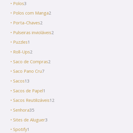
• Polos
3
• Polos com Manga
2
• Porta-Chaves
2
• Pulseiras invioláveis
2
• Puzzles
1
• Roll-Ups
2
• Saco de Compras
2
• Saco Pano Cru
7
• Sacos
13
• Sacos de Papel
1
• Sacos Reutilizáveis
12
• Senhora
35
• Sites de Aluguer
3
• Spotify
1