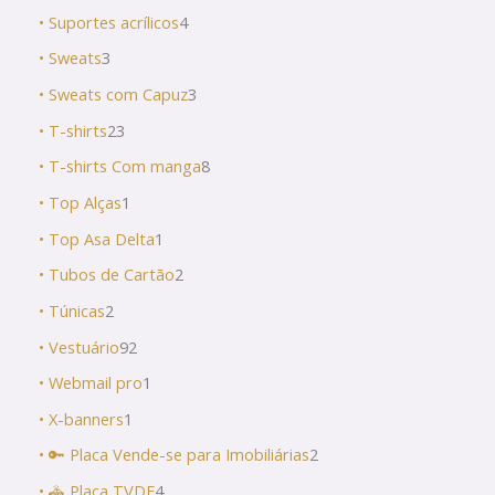
• Suportes acrílicos
4
• Sweats
3
• Sweats com Capuz
3
• T-shirts
23
• T-shirts Com manga
8
• Top Alças
1
• Top Asa Delta
1
• Tubos de Cartão
2
• Túnicas
2
• Vestuário
92
• Webmail pro
1
• X-banners
1
• 🔑 Placa Vende-se para Imobiliárias
2
• 🚓 Placa TVDE
4