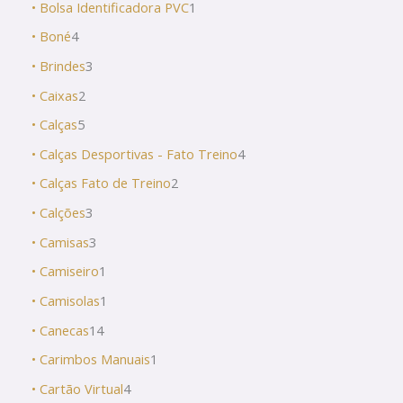
• Bolsa Identificadora PVC
1
• Boné
4
• Brindes
3
• Caixas
2
• Calças
5
• Calças Desportivas - Fato Treino
4
• Calças Fato de Treino
2
• Calções
3
• Camisas
3
• Camiseiro
1
• Camisolas
1
• Canecas
14
• Carimbos Manuais
1
• Cartão Virtual
4