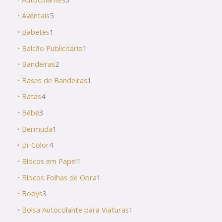
• Aventais
5
• Babetes
1
• Balcão Publicitário
1
• Bandeiras
2
• Bases de Bandeiras
1
• Batas
4
• Bébé
3
• Bermuda
1
• Bi-Color
4
• Blocos em Papel
1
• Blocos Folhas de Obra
1
• Bodys
3
• Bolsa Autocolante para Viaturas
1