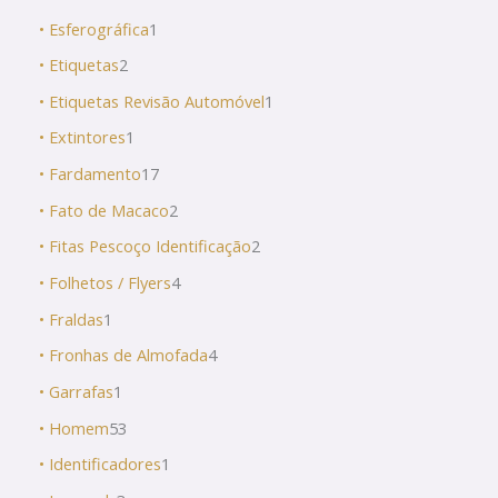
• Esferográfica
1
• Etiquetas
2
• Etiquetas Revisão Automóvel
1
• Extintores
1
• Fardamento
17
• Fato de Macaco
2
• Fitas Pescoço Identificação
2
• Folhetos / Flyers
4
• Fraldas
1
• Fronhas de Almofada
4
• Garrafas
1
• Homem
53
• Identificadores
1