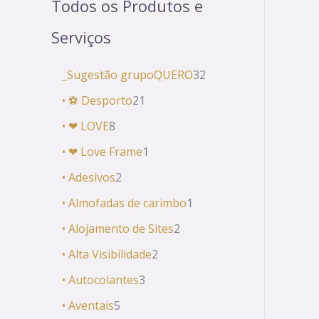
Todos os Produtos e
Serviços
_Sugestão grupoQUERO
32
• ⚽ Desporto
21
• ❤ LOVE
8
• ❤ Love Frame
1
• Adesivos
2
• Almofadas de carimbo
1
• Alojamento de Sites
2
• Alta Visibilidade
2
• Autocolantes
3
• Aventais
5