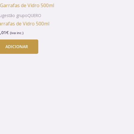
ugestão grupoQUERO
rrafas de Vidro 500ml
,01
€
(iva inc.)
ADICIONAR