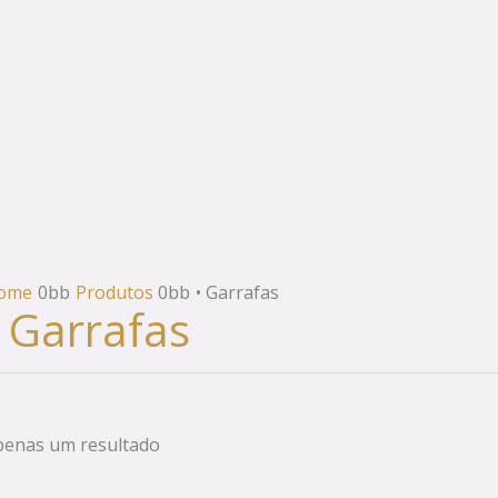
ome
Produtos
• Garrafas
• Garrafas
penas um resultado