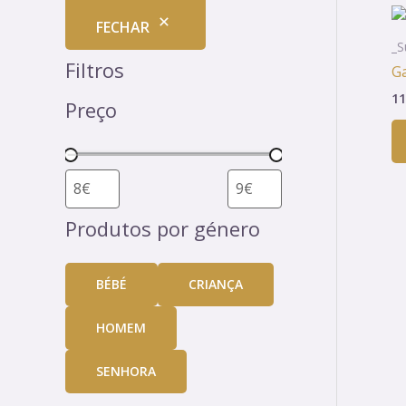
t
t
t
t
t
t
t
t
t
t
t
u
t
t
t
t
t
t
t
t
t
t
t
t
t
t
t
t
t
t
u
t
t
u
t
t
u
t
u
t
t
u
t
t
t
t
t
t
t
t
t
u
t
t
t
u
t
t
t
u
t
t
t
t
t
t
t
t
t
t
t
t
t
t
t
t
t
t
t
t
t
t
t
t
t
t
t
t
t
t
u
t
t
t
t
t
t
t
t
t
t
t
u
t
t
t
t
FECHAR
o
o
o
o
o
o
o
o
o
o
o
t
o
o
o
o
o
o
o
o
o
o
o
o
o
o
o
o
o
o
t
o
o
t
o
o
t
o
t
o
o
t
o
o
o
o
o
o
o
o
o
t
o
o
o
t
o
o
o
t
o
o
o
o
o
o
o
o
o
o
o
o
o
o
o
o
o
o
o
o
o
o
o
o
o
o
o
o
o
o
t
o
o
o
o
o
o
o
o
o
o
o
t
o
o
o
o
_S
Filtros
s
s
s
s
s
s
s
s
s
s
o
s
s
s
s
s
s
s
s
s
s
s
s
o
s
o
s
o
s
o
s
o
s
s
s
o
s
o
s
o
s
s
s
s
s
s
s
s
s
s
s
s
s
s
s
s
s
s
s
s
s
o
s
s
s
s
o
s
s
Ga
s
s
s
s
s
s
s
s
s
s
s
11
Preço
Produtos por género
BÉBÉ
CRIANÇA
HOMEM
SENHORA