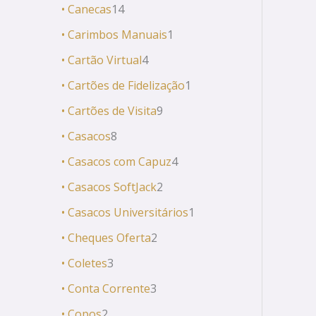
• Canecas
14
• Carimbos Manuais
1
• Cartão Virtual
4
• Cartões de Fidelização
1
• Cartões de Visita
9
• Casacos
8
• Casacos com Capuz
4
• Casacos SoftJack
2
• Casacos Universitários
1
• Cheques Oferta
2
• Coletes
3
• Conta Corrente
3
• Copos
2