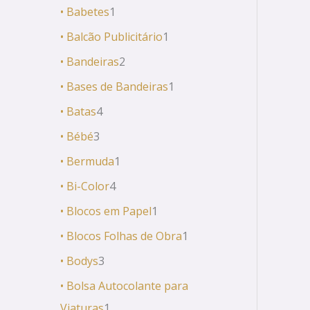
• Babetes
1
• Balcão Publicitário
1
• Bandeiras
2
• Bases de Bandeiras
1
• Batas
4
• Bébé
3
• Bermuda
1
• Bi-Color
4
• Blocos em Papel
1
• Blocos Folhas de Obra
1
• Bodys
3
• Bolsa Autocolante para
Viaturas
1