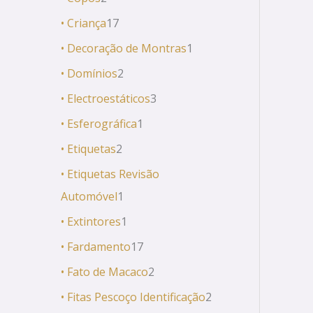
• Criança
17
• Decoração de Montras
1
• Domínios
2
• Electroestáticos
3
• Esferográfica
1
• Etiquetas
2
• Etiquetas Revisão
Automóvel
1
• Extintores
1
• Fardamento
17
• Fato de Macaco
2
• Fitas Pescoço Identificação
2