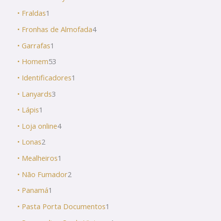
• Fraldas
1
• Fronhas de Almofada
4
• Garrafas
1
• Homem
53
• Identificadores
1
• Lanyards
3
• Lápis
1
• Loja online
4
• Lonas
2
• Mealheiros
1
• Não Fumador
2
• Panamá
1
• Pasta Porta Documentos
1