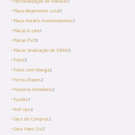
• Personalização de Viaturas
1
• Placa Alojamento Local
1
• Placa Horário Funcionamento
1
• Placas K-Line
1
• Placas PVC
8
• Placas Sinalização de OBRA
5
• Polos
3
• Polos com Manga
2
• Porta-Chaves
2
• Pulseiras invioláveis
2
• Puzzles
1
• Roll-Ups
2
• Saco de Compras
2
• Saco Pano Cru
7