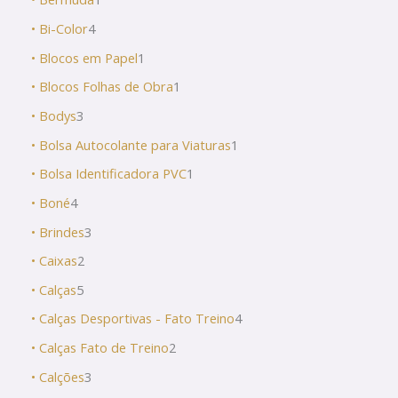
• Bi-Color
4
• Blocos em Papel
1
• Blocos Folhas de Obra
1
• Bodys
3
• Bolsa Autocolante para Viaturas
1
• Bolsa Identificadora PVC
1
• Boné
4
• Brindes
3
• Caixas
2
• Calças
5
• Calças Desportivas - Fato Treino
4
• Calças Fato de Treino
2
• Calções
3