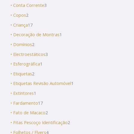
• Conta Corrente
3
• Copos
2
• Criança
17
• Decoração de Montras
1
• Domínios
2
• Electroestáticos
3
• Esferográfica
1
• Etiquetas
2
• Etiquetas Revisão Automóvel
1
• Extintores
1
• Fardamento
17
• Fato de Macaco
2
• Fitas Pescoço Identificação
2
• Folhetos / Flyers
4