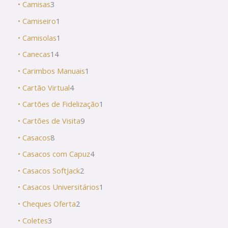
• Camisas
3
• Camiseiro
1
• Camisolas
1
• Canecas
14
• Carimbos Manuais
1
• Cartão Virtual
4
• Cartões de Fidelização
1
• Cartões de Visita
9
• Casacos
8
• Casacos com Capuz
4
• Casacos SoftJack
2
• Casacos Universitários
1
• Cheques Oferta
2
• Coletes
3