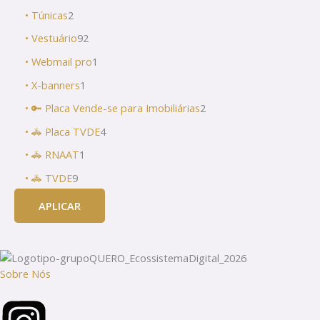
• Túnicas
2
• Vestuário
92
• Webmail pro
1
• X-banners
1
• 🔑 Placa Vende-se para Imobiliárias
2
• 🚓 Placa TVDE
4
• 🚓 RNAAT
1
• 🚓 TVDE
9
APLICAR
Sobre Nós