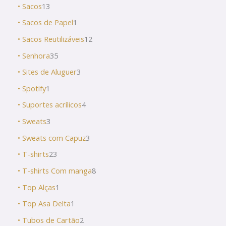
• Sacos
13
• Sacos de Papel
1
• Sacos Reutilizáveis
12
• Senhora
35
• Sites de Aluguer
3
• Spotify
1
• Suportes acrílicos
4
• Sweats
3
• Sweats com Capuz
3
• T-shirts
23
• T-shirts Com manga
8
• Top Alças
1
• Top Asa Delta
1
• Tubos de Cartão
2