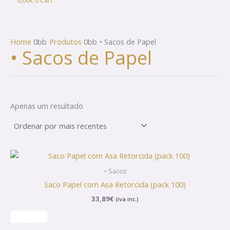
0,00
€
0
Cart
Home
Produtos
• Sacos de Papel
• Sacos de Papel
Apenas um resultado
This
product
• Sacos
has
Saco Papel com Asa Retorcida (pack 100)
multiple
33,89
€
(iva inc.)
variants.
The
options