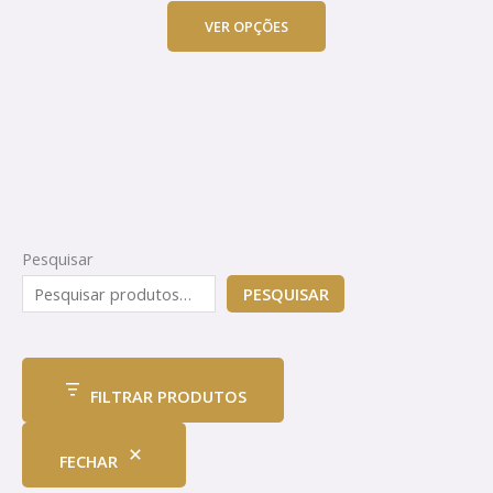
may
VER OPÇÕES
be
chosen
on
the
product
page
Pesquisar
PESQUISAR
FILTRAR PRODUTOS
FECHAR