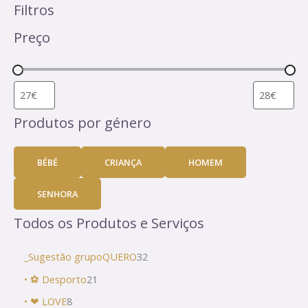
Filtros
Preço
Produtos por género
BÉBÉ
CRIANÇA
HOMEM
SENHORA
Todos os Produtos e Serviços
_Sugestão grupoQUERO
32
• ⚽ Desporto
21
• ❤ LOVE
8