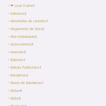
• ❤ Love Frame
1
• Adesivos
2
• Almofadas de carimbo
1
• Alojamento de Sites
2
• Alta Visibilidade
2
• Autocolantes
3
• Aventais
5
• Babetes
1
• Balcão Publicitário
1
• Bandeiras
2
• Bases de Bandeiras
1
• Batas
4
• Bébé
3
• Bermuda
1