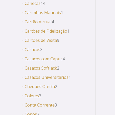
• Canecas
14
• Carimbos Manuais
1
• Cartão Virtual
4
• Cartões de Fidelização
1
• Cartões de Visita
9
• Casacos
8
• Casacos com Capuz
4
• Casacos SoftJack
2
• Casacos Universitários
1
• Cheques Oferta
2
• Coletes
3
• Conta Corrente
3
• Copos
2