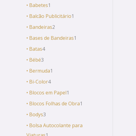
• Babetes
1
• Balcão Publicitário
1
• Bandeiras
2
• Bases de Bandeiras
1
• Batas
4
• Bébé
3
• Bermuda
1
• Bi-Color
4
• Blocos em Papel
1
• Blocos Folhas de Obra
1
• Bodys
3
• Bolsa Autocolante para
Viaturas
1