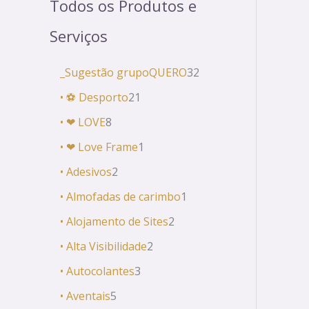
Todos os Produtos e
Serviços
_Sugestão grupoQUERO
32
• ⚽ Desporto
21
• ❤ LOVE
8
• ❤ Love Frame
1
• Adesivos
2
• Almofadas de carimbo
1
• Alojamento de Sites
2
• Alta Visibilidade
2
• Autocolantes
3
• Aventais
5