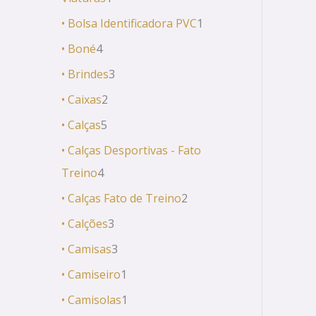
• Bolsa Identificadora PVC
1
• Boné
4
• Brindes
3
• Caixas
2
• Calças
5
• Calças Desportivas - Fato
Treino
4
• Calças Fato de Treino
2
• Calções
3
• Camisas
3
• Camiseiro
1
• Camisolas
1