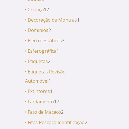
• Criança
17
• Decoração de Montras
1
• Domínios
2
• Electroestáticos
3
• Esferográfica
1
• Etiquetas
2
• Etiquetas Revisão
Automóvel
1
• Extintores
1
• Fardamento
17
• Fato de Macaco
2
• Fitas Pescoço Identificação
2