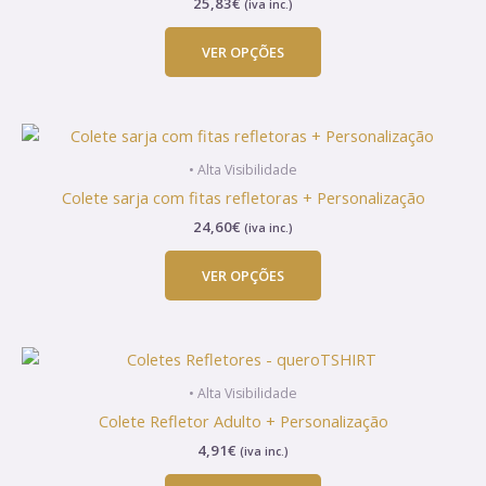
25,83
€
(iva inc.)
variants.
The
VER OPÇÕES
options
may
be
This
chosen
product
on
• Alta Visibilidade
has
the
Colete sarja com fitas refletoras + Personalização
multiple
product
24,60
€
(iva inc.)
variants.
page
The
VER OPÇÕES
options
may
be
This
chosen
product
on
• Alta Visibilidade
has
the
Colete Refletor Adulto + Personalização
multiple
product
4,91
€
(iva inc.)
variants.
page
The