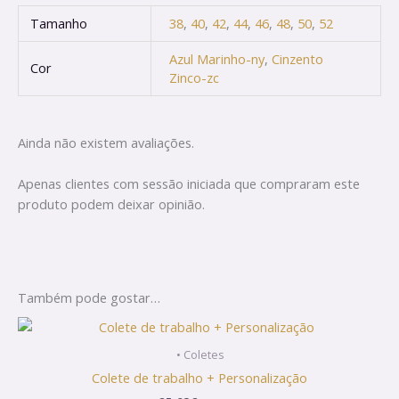
Tamanho
38
,
40
,
42
,
44
,
46
,
48
,
50
,
52
Azul Marinho-ny
,
Cinzento
Cor
Zinco-zc
Ainda não existem avaliações.
Apenas clientes com sessão iniciada que compraram este
produto podem deixar opinião.
Também pode gostar…
This
product
• Coletes
has
Colete de trabalho + Personalização
multiple