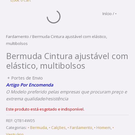
0,00
€
0
Cart
Início
/
•
Fardamento
/ Bermuda Cintura ajustável com elástico,
multibolsos
Bermuda Cintura ajustável com
elástico, multibolsos
+ Portes de Envio
Artigo Por Encomenda
O Modelo preferido pelas empresas que procuram preço e
extrema qualidade/resistência
Este produto está esgotado e indisponível.
REF:
QTB14W05
Categorias:
• Bermuda
,
• Calções
,
• Fardamento
,
• Homem
,
•
Vestuário