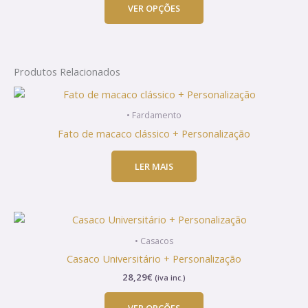
VER OPÇÕES
options
may
be
chosen
Produtos Relacionados
on
the
product
• Fardamento
page
Fato de macaco clássico + Personalização
LER MAIS
This
product
• Casacos
has
Casaco Universitário + Personalização
multiple
28,29
€
(iva inc.)
variants.
The