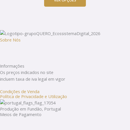
VER OPÇÕES
options
may
be
chosen
on
the
Sobre Nós
product
page
Informações
Os preços indicados no site
incluem taxa de iva legal em vigor
Condições de Venda
Política de Privacidade e Utilização
Produção em Fundão, Portugal
Meios de Pagamento