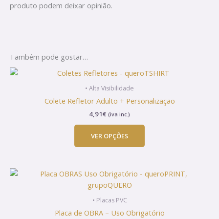
produto podem deixar opinião.
Também pode gostar…
This
product
• Alta Visibilidade
has
Colete Refletor Adulto + Personalização
multiple
4,91
€
(iva inc.)
variants.
The
VER OPÇÕES
options
may
be
chosen
on
the
• Placas PVC
product
Placa de OBRA – Uso Obrigatório
page