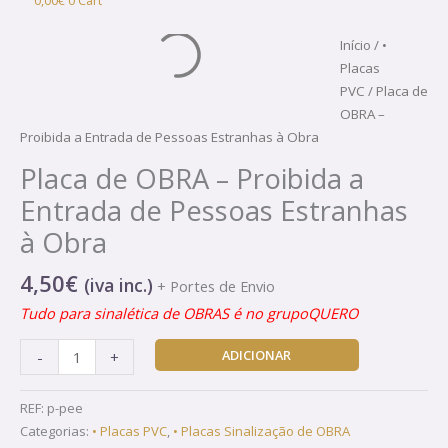
0,00
€
0
Cart
Quantidade
Início
/
•
de
Placas
Placa
PVC
/ Placa de
de
OBRA –
OBRA
Proibida a Entrada de Pessoas Estranhas à Obra
-
Placa de OBRA – Proibida a
Proibida
Entrada de Pessoas Estranhas
a
Entrada
à Obra
de
Pessoas
4,50
€
(iva inc.)
+ Portes de Envio
Estranhas
Tudo para sinalética de OBRAS é no grupoQUERO
à
Obra
ADICIONAR
-
+
REF:
p-pee
Categorias:
• Placas PVC
,
• Placas Sinalização de OBRA