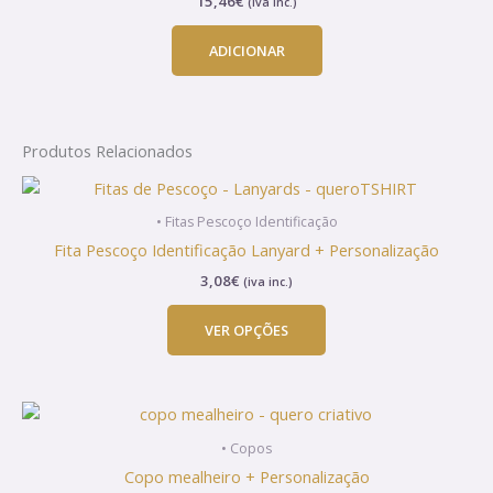
15,46
€
(iva inc.)
ADICIONAR
Produtos Relacionados
This
product
• Fitas Pescoço Identificação
has
Fita Pescoço Identificação Lanyard + Personalização
multiple
3,08
€
(iva inc.)
variants.
The
VER OPÇÕES
options
may
be
chosen
on
• Copos
the
Copo mealheiro + Personalização
product